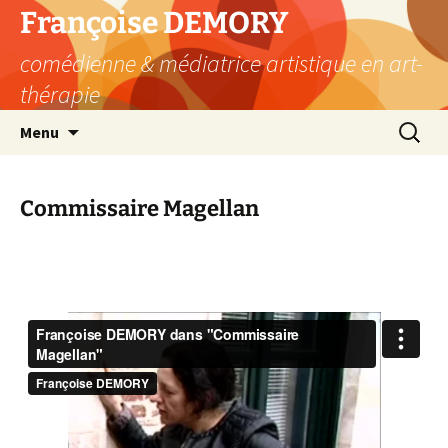
Aller
Françoise DEMORY
au
comédienne & médiatrice artistique en art-
contenu
thérapie
Recherc
Menu
Commissaire Magellan