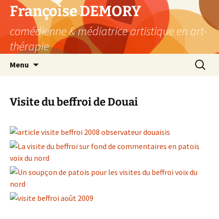
Aller
Françoise DEMORY
au
comédienne & médiatrice artistique en art-
contenu
thérapie
Recherc
Menu
Visite du beffroi de Douai