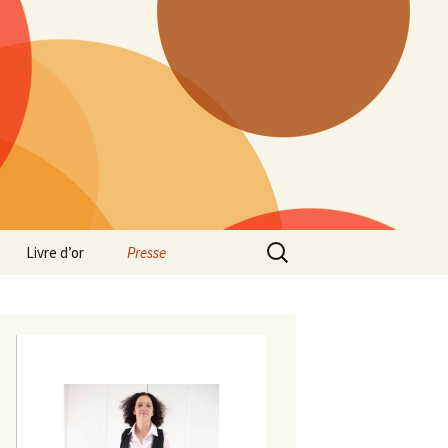
Rechercher :
Livre d’or
Presse
Jeanne de la Fontaine
Mystères en Nord
Dissident il va sans dire
Visite du beffroi de Douai