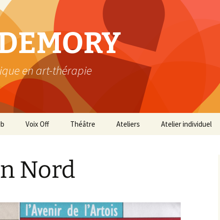
e DEMORY
ique en art-thérapie
ub
Voix Off
Théâtre
Ateliers
Atelier individuel
C’est la crise !
Jeanne de la Fontaine
Ateliers et stages
Imaginaire Compagnie
en Nord
Alice Avril
La malle de ma Grand-
mère
Coaching par les arts
Talons aiguilles
Si Noël m’était compté !
Commissaire Magellan
Visite du beffroi de Douai