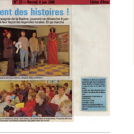
Turbulences et petits
détails
Monstre, quel est ton
nom ?
Nous les héros